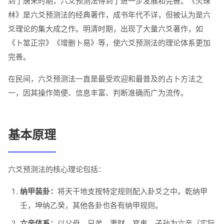
到了唐宋时期，六爻预测法得到了进一步发展和完善。《火珠
林》是六爻预测法的经典著作，成书年代不详，但被认为是六
爻理论的集大成之作。明清时期，出现了大量六爻著作，如
《卜筮正宗》《增删卜易》等，使六爻预测法的理论体系更加
完善。
在民间，六爻预测法一直是最受欢迎和最普及的占卜方法之
一，因其操作简便、信息丰富、判断准确而广为流传。
基本原理
六爻预测法的核心理论包括：
纳甲装卦：
将天干地支按特定规则配入卦爻之中。乾纳甲
壬，坤纳乙癸，其他各卦也各有纳甲规则。
六亲体系：
以父母、兄弟、妻财、官鬼、子孙为六亲（实际