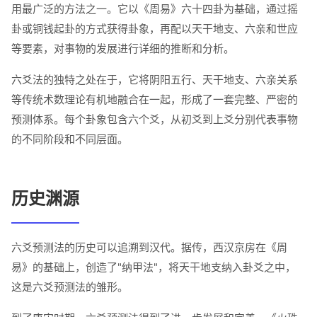
用最广泛的方法之一。它以《周易》六十四卦为基础，通过摇
卦或铜钱起卦的方式获得卦象，再配以天干地支、六亲和世应
等要素，对事物的发展进行详细的推断和分析。
六爻法的独特之处在于，它将阴阳五行、天干地支、六亲关系
等传统术数理论有机地融合在一起，形成了一套完整、严密的
预测体系。每个卦象包含六个爻，从初爻到上爻分别代表事物
的不同阶段和不同层面。
历史渊源
六爻预测法的历史可以追溯到汉代。据传，西汉京房在《周
易》的基础上，创造了"纳甲法"，将天干地支纳入卦爻之中，
这是六爻预测法的雏形。