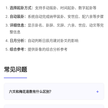
选择起卦方式：
支持手动摇卦、时间起卦、数字起卦等
自动装卦：
系统自动完成纳甲装卦、安世应、配六亲等步骤
详细信息：
显示卦名、卦辞、爻辞、六亲、世应、动爻等完
整信息
日月分析：
自动判断日辰月建对卦爻的影响
综合参考：
提供卦象的综合分析参考
常见问题
六爻和梅花易数有什么区别？
六爻以铜钱摇卦为主，有固定的纳甲装卦体系，信息更加详