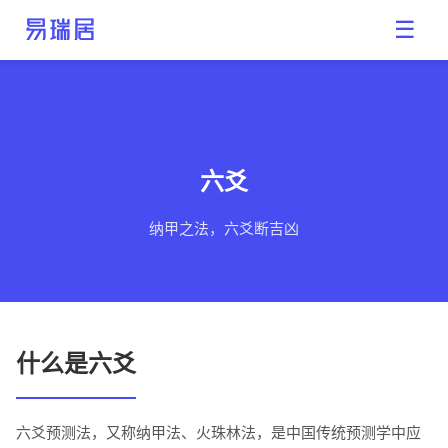
易瑞居
☰
六爻
纳甲之法，六爻断吉凶
什么是六爻
六爻预测法，又称纳甲法、火珠林法，是中国传统预测学中应