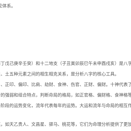
论体系。
：
丙丁戊己庚辛壬癸）和十二地支（子丑寅卯辰巳午未申酉戌亥）是八
火、土五种元素之间的相生相克关系，是分析八字的核心工具。
）、正印、偏印、比肩、劫财、食神、伤官、正财、偏财。十神代表
行的强弱和组合特点，判断命局的格局，如正官格、偏财格、食神格
各阶段的运势变化，流年代表每年的运势。大运和流年与命局的相互
煞，如天乙贵人、文昌星、驿马、桃花等，它们为命理分析提供了更