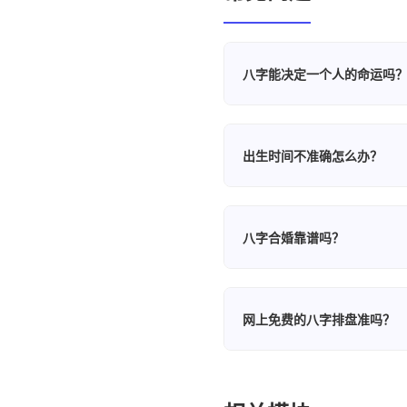
八字能决定一个人的命运吗
八字反映的是一个人先天的
字更像是一张"人生地图"，
出生时间不准确怎么办？
出生时间的准确性对八字排
家人确认准确的出生时间。
八字合婚靠谱吗？
八字合婚是传统命理学的一
的幸福更多取决于双方的沟
网上免费的八字排盘准吗？
排盘的准确性取决于算法是否
排盘，避免因算法错误导致