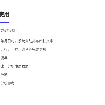
使用
"功能模块：
的年月日时，系统自动排布四柱八字
、五行、十神、纳音等完整信息
和流年
对比，分析命局强弱
的神煞
步分析参考