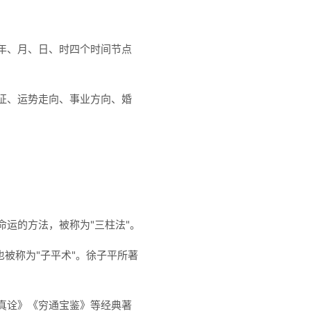
年、月、日、时四个时间节点
征、运势走向、事业方向、婚
运的方法，被称为"三柱法"。
被称为"子平术"。徐子平所著
真诠》《穷通宝鉴》等经典著