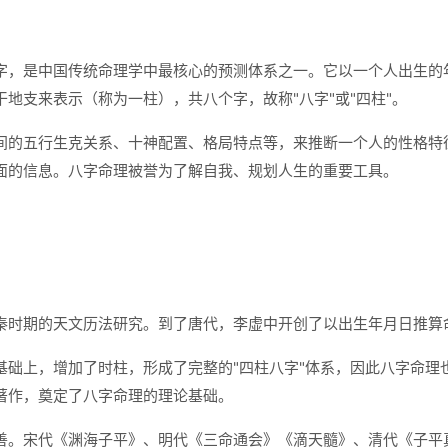
字，是中国传统命理学中最核心的预测体系之一。它以一个人出生的
地支来表示（称为一柱），共八个字，故称"八字"或"四柱"。
间的五行生克关系、十神配置、格局特点等，来推断一个人的性格特
面的信息。八字命理被誉为了解自我、规划人生的重要工具。
秦时期的天文历法研究。到了唐代，李虚中开创了以出生年月日推算命
础上，增加了时柱，形成了完整的"四柱八字"体系，因此八字命理也
著作，奠定了八字命理的理论基础。
善。宋代《渊海子平》、明代《三命通会》《滴天髓》、清代《子平