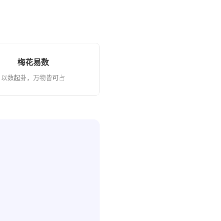
梅花易数
以数起卦，万物皆可占