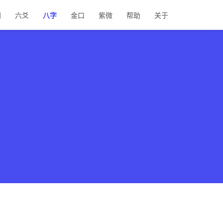
门
六爻
八字
金口
紫微
帮助
关于