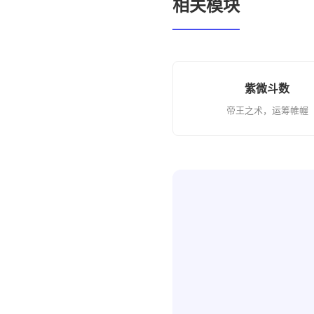
相关模块
紫微斗数
帝王之术，运筹帷幄