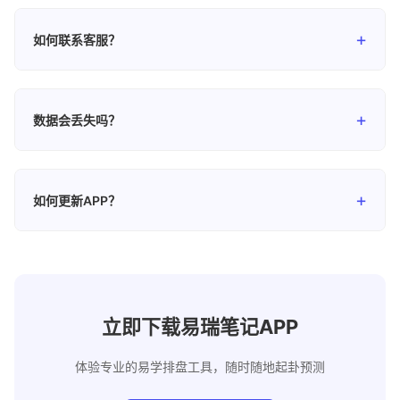
是的，APP会自动保存您的排盘历史记录，您可以随时查看
和对比之前的排盘结果。
如何联系客服？
您可以通过以下方式联系我们：微信号309056083，邮箱
service@yiruiju.com，或电话18617089812。
数据会丢失吗？
您的排盘数据保存在本地设备上，不会因为网络问题而丢
失。建议定期备份重要数据。
如何更新APP？
您可以通过各应用商店的更新功能获取最新版本。我们持续
优化APP功能，为您提供更好的使用体验。
立即下载易瑞笔记APP
体验专业的易学排盘工具，随时随地起卦预测