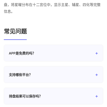
盘，将星曜分布在十二宫位中，显示主星、辅星、四化等完整
信息。
常见问题
APP是免费的吗？
易瑞笔记APP的基础排盘功能完全免费，您可以无限制地使
用所有模块的基础排盘功能。部分高级分析功能可能需要升
支持哪些平台？
级到专业版。
目前支持Android、iOS、macOS、HarmonyOS NEXT和
Windows平台。您可以在各大应用商店搜索"易瑞笔记"进行
排盘结果可以保存吗？
下载。